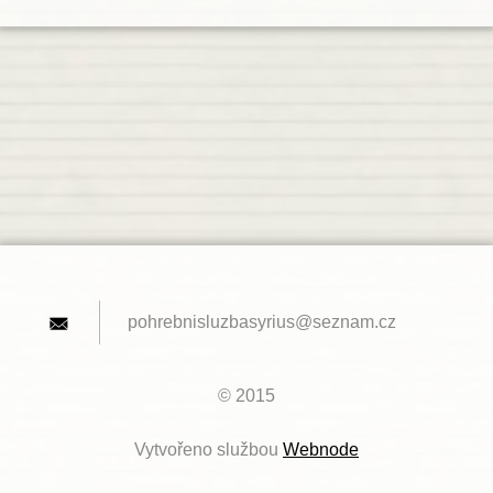
pohrebni
sluzbasy
rius@sez
nam.cz
© 2015
Vytvořeno službou
Webnode