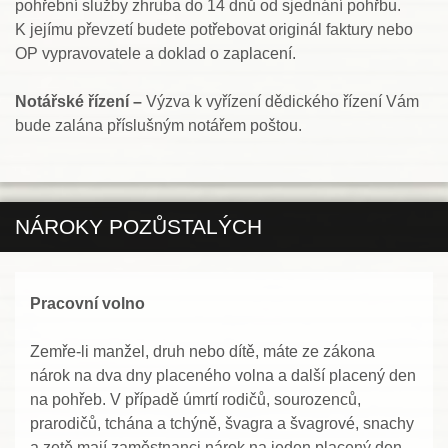
pohřební služby zhruba do 14 dnů od sjednání pohřbu.
K jejímu převzetí budete potřebovat originál faktury nebo
OP vypravovatele a doklad o zaplacení.
Notářské řízení –
Výzva k vyřízení dědického řízení Vám
bude zalána příslušným notářem poštou.
NÁROKY POZŮSTALÝCH
Pracovní volno
Zemře-li manžel, druh nebo dítě, máte ze zákona
nárok na dva dny placeného volna a další placený den
na pohřeb. V případě úmrtí rodičů, sourozenců,
prarodičů, tchána a tchýně, švagra a švagrové, snachy
a zetě mají zaměstnanci nárok na jeden placený den