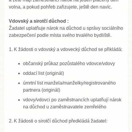
volna, a pokud pohřeb zařizujete, ještě den navíc.
Vdovský a sirotčí důchod :
Žadatel uplatňuje nárok na důchod u správy sociálního
zabezpečení podle místa svého trvalého bydliště.
1. K žádosti o vdovský a vdovecký důchod se přikládá:
občanský průkaz pozůstalého vdovce/vdovy
oddací list (originál)
úmrtní list manžela/manželky/registrovaného
partnera (originál)
vdovy/vdovci po zaměstnancích uplatňují nárok
na důchod u zaměstnavatele zemřelého
2. K žádosti o sirotčí důchod předkládá žadatel: