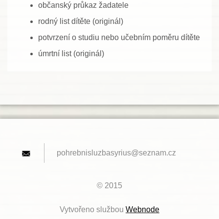
občanský průkaz žadatele
rodný list dítěte (originál)
potvrzení o studiu nebo učebním poměru dítěte
úmrtní list (originál)
pohrebni
sluzbasy
rius@sez
nam.cz
© 2015
Vytvořeno službou
Webnode