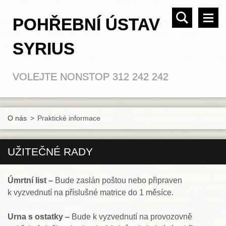
POHŘEBNÍ ÚSTAV
SYRIUS
VOLEJTE NONSTOP 312 242 242
O nás
>
Praktické informace
UŽITEČNÉ RADY
Úmrtní list –
Bude zaslán poštou nebo připraven
k vyzvednutí na příslušné matrice do 1 měsíce.
Urna s ostatky –
Bude k vyzvednutí na provozovně